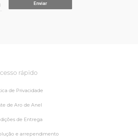
Enviar
l
cesso rápido
tica de Privacidade
ste de Aro de Anel
dições de Entrega
olução e arrependimento