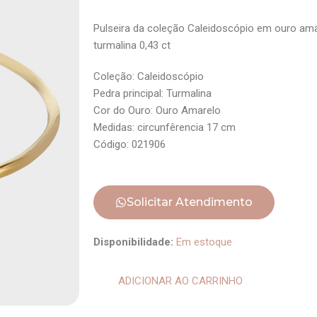
Pulseira da coleção Caleidoscópio em ouro amar
turmalina 0,43 ct
Coleção: Caleidoscópio
Pedra principal: Turmalina
Cor do Ouro: Ouro Amarelo
Medidas: circunfêrencia 17 cm
Código: 021906
Solicitar Atendimento
Pulseira
Disponibilidade:
Em estoque
Flechas
v2
ADICIONAR AO CARRINHO
quantidade