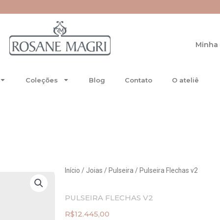
re-se no Special Club.
Minha 
Coleções
Blog
Contato
O ateliê
Início
/
Joias
/
Pulseira
/ Pulseira Flechas v2
PULSEIRA FLECHAS V2
R$
12.445,00