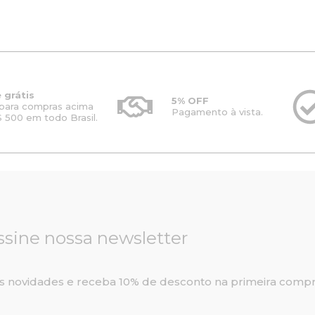
l
o
a
é
r
t
:
i
u
R
g
a
$
i
l
7
n
é
.
a
:
 grátis
1
5% OFF
l
R
para compras acima
Pagamento à vista.
0
e
$
 500 em todo Brasil.
4
r
6
,
a
.
0
:
4
0
R
9
.
$
2
8
,
.
0
1
0
ssine nossa newsletter
1
.
5
,
0
s novidades e receba 10% de desconto na primeira compr
0
.