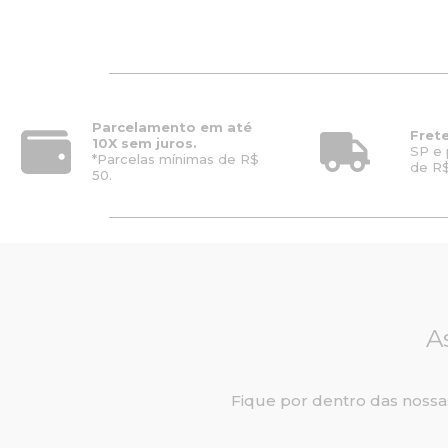
i
n
a
l
e
r
a
Parcelamento em até
Frete
:
10X sem juros.
SP e 
*Parcelas mínimas de R$
R
de R$
50.
$
8
.
8
8
0
,
0
0
A
.
Fique por dentro das nossa