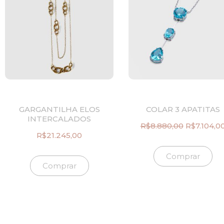
GARGANTILHA ELOS
COLAR 3 APATITAS
INTERCALADOS
R$
8.880,00
R$
7.104,0
O
R$
21.245,00
p
r
Comprar
e
Comprar
ç
o
o
r
i
g