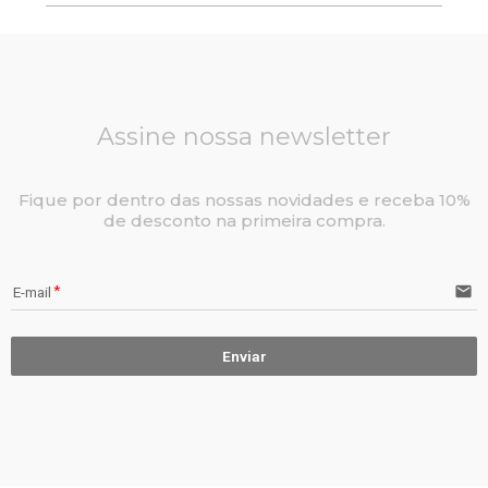
Assine nossa newsletter
Fique por dentro das nossas novidades e receba 10%
de desconto na primeira compra.
email
E-mail
Enviar