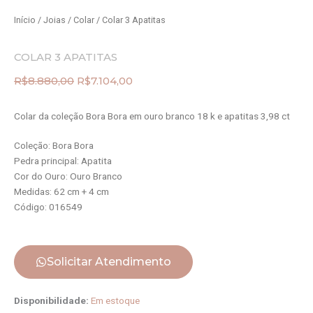
Início
/
Joias
/
Colar
/ Colar 3 Apatitas
COLAR 3 APATITAS
R$
8.880,00
R$
7.104,00
O
O
preço
preço
Colar da coleção Bora Bora em ouro branco 18 k e apatitas 3,98 ct
original
atual
era:
é:
R$8.880,00.
R$7.104,00.
Coleção: Bora Bora
Pedra principal: Apatita
Cor do Ouro: Ouro Branco
Medidas: 62 cm + 4 cm
Código: 016549
Solicitar Atendimento
Colar
Disponibilidade:
Em estoque