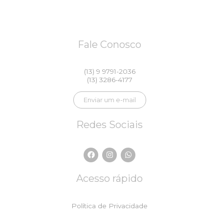
Fale Conosco
(13) 9 9791-2036
(13) 3286-4177
Enviar um e-mail
Redes Sociais
F
I
W
a
n
h
c
s
a
e
t
t
Acesso rápido
b
a
s
o
g
a
o
r
p
k
a
p
Política de Privacidade
m