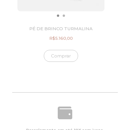
1
0
1
.
5
,
0
PÉ DE BRINCO TURMALINA
0
.
R$
5.160,00
Comprar
Parcelamento em até 10X sem juros.