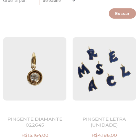
Ordenar por:
Buscar
PINGENTE DIAMANTE
PINGENTE LETRA
022645
(UNIDADE)
R$
15.164,00
R$
4.186,00