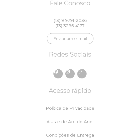
Fale Conosco
(13) 9 9791-2036
(13) 3286-4177
Enviar um e-mail
Redes Sociais
F
I
W
a
n
h
c
s
a
e
t
t
Acesso rápido
b
a
s
o
g
a
o
r
p
k
a
p
Política de Privacidade
m
Ajuste de Aro de Anel
Condições de Entrega