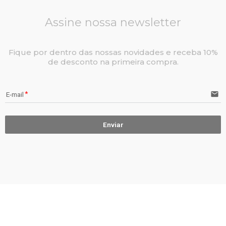
Assine nossa newsletter
Fique por dentro das nossas novidades e receba 10%
de desconto na primeira compra.
email
E-mail
Enviar