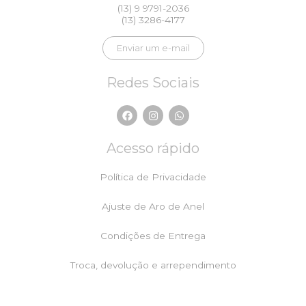
(13) 9 9791-2036
(13) 3286-4177
Enviar um e-mail
Redes Sociais
F
I
W
a
n
h
c
s
a
e
t
t
Acesso rápido
b
a
s
o
g
a
o
r
p
Política de Privacidade
k
a
p
m
Ajuste de Aro de Anel
Condições de Entrega
Troca, devolução e arrependimento