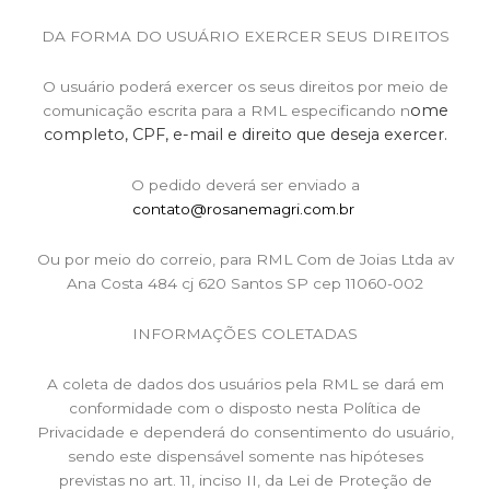
DA FORMA DO USUÁRIO EXERCER SEUS DIREITOS
O usuário poderá exercer os seus direitos por meio de
ome
comunicação escrita para a RML especificando n
completo,
CPF, e-
mail e dire
ito que deseja exercer.
O pedido deverá ser enviado a
contato@rosanemagri.com.br
Ou por meio do correio, para RML Com de Joias Ltda av
Ana Costa 484 cj 620 Santos SP cep 11060-002
INFORMAÇÕES COLETADAS
A coleta de dados dos usuários pela RML se dará em
conformidade com o disposto nesta Política de
Privacidade e dependerá do consentimento do usuário,
sendo este dispensável somente nas hipóteses
previstas no art. 11, inciso II, da Lei de Proteção de