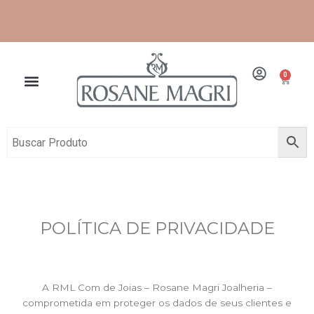
Ir
para
o
conteúdo
Frete grátis para grande São Paulo e Santos.
0
Cart
POLÍTICA DE PRIVACIDADE
A RML Com de Joias – Rosane Magri Joalheria –
comprometida em proteger os dados de seus clientes e