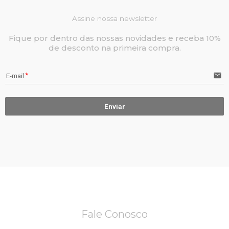
Assine nossa newsletter
Fique por dentro das nossas novidades e receba 10%
de desconto na primeira compra.
email
E-mail
Enviar
Fale Conosco