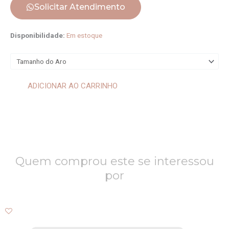
Solicitar Atendimento
Anel
Disponibilidade:
Em estoque
Quadrado
Green
Gold
quantidade
ADICIONAR AO CARRINHO
Quem comprou este se interessou
por