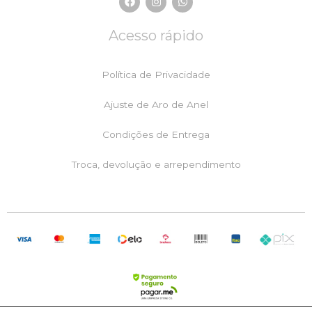
a
n
h
c
s
a
e
t
t
Acesso rápido
b
a
s
o
g
a
o
r
p
k
a
p
Política de Privacidade
m
Ajuste de Aro de Anel
Condições de Entrega
Troca, devolução e arrependimento