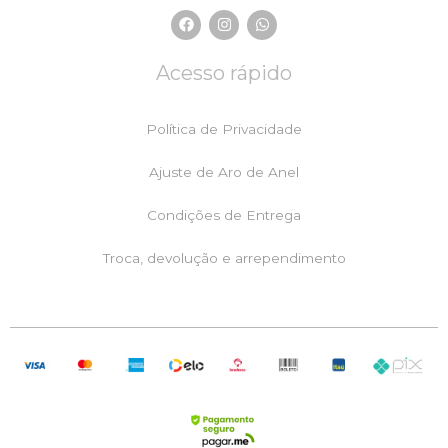
F
I
W
a
n
h
c
s
a
e
t
t
Acesso rápido
b
a
s
o
g
a
o
r
p
k
a
p
Política de Privacidade
m
Ajuste de Aro de Anel
Condições de Entrega
Troca, devolução e arrependimento