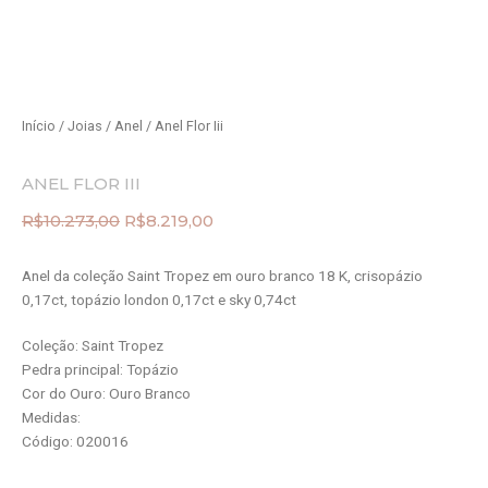
Início
/
Joias
/
Anel
/ Anel Flor Iii
ANEL FLOR III
R$
10.273,00
R$
8.219,00
O
O
preço
preço
Anel da coleção Saint Tropez em ouro branco 18 K, crisopázio
original
atual
era:
é:
0,17ct, topázio london 0,17ct e sky 0,74ct
R$10.273,00.
R$8.219,00.
Coleção: Saint Tropez
Pedra principal: Topázio
Cor do Ouro: Ouro Branco
Medidas:
Código: 020016