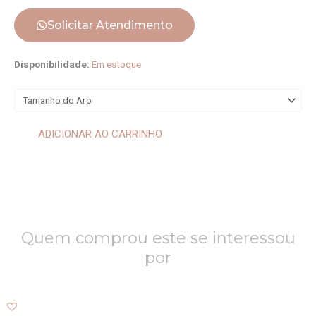
Solicitar Atendimento
Anel
Disponibilidade:
Em estoque
Flor
Iii
quantidade
ADICIONAR AO CARRINHO
Quem comprou este se interessou
por