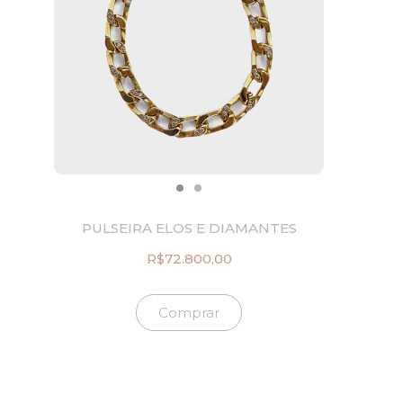
e
$
r
4
a
1
:
.
R
8
$
8
5
8
2
,
.
0
3
0
6
.
0
,
PULSEIRA ELOS E DIAMANTES
0
0
R$
72.800,00
.
Comprar