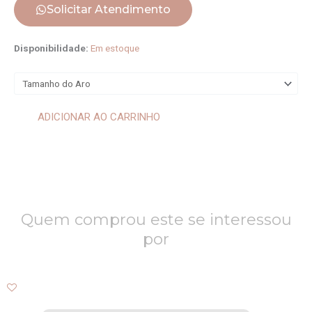
Solicitar Atendimento
Anel
Disponibilidade:
Em estoque
Esmalte
Letra
A
quantidade
ADICIONAR AO CARRINHO
Quem comprou este se interessou
por