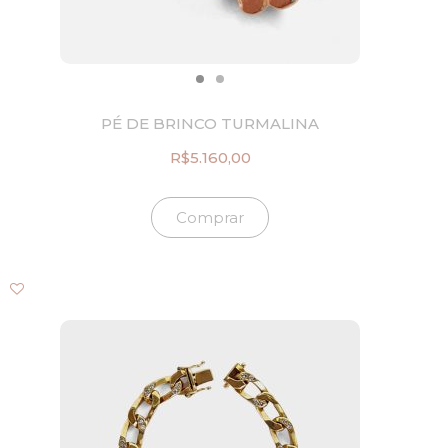
.
0
1
0
1
.
5
,
0
PÉ DE BRINCO TURMALINA
0
.
R$
5.160,00
Comprar