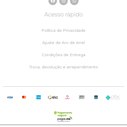
a
n
h
c
s
a
e
t
t
Acesso rápido
b
a
s
o
g
a
o
r
p
k
a
p
Política de Privacidade
m
Ajuste de Aro de Anel
Condições de Entrega
Troca, devolução e arrependimento