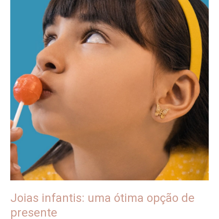
infantis:
uma
ótima
opção
de
presente
Joias infantis: uma ótima opção de
presente