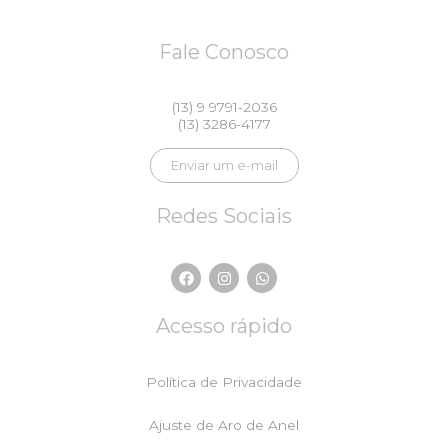
Fale Conosco
(13) 9 9791-2036
(13) 3286-4177
Enviar um e-mail
Redes Sociais
F
I
W
a
n
h
c
s
a
e
t
t
Acesso rápido
b
a
s
o
g
a
o
r
p
k
a
p
Política de Privacidade
m
Ajuste de Aro de Anel