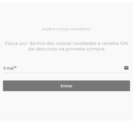
Assine nossa newsletter
Fique por dentro das nossas novidades e receba 10%
de desconto na primeira compra.
email
E-mail
Enviar