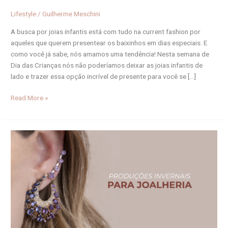
Lifestyle
/
Guilherme Meschini
A busca por joias infantis está com tudo na current fashion por
aqueles que querem presentear os baixinhos em dias especiais. E
como você já sabe, nós amamos uma tendência! Nesta semana de
Dia das Crianças nós não poderíamos deixar as joias infantis de
lado e trazer essa opção incrível de presente para você se […]
Read More »
Inverno
2022:
O
update
da
moda
e
joalheria
para