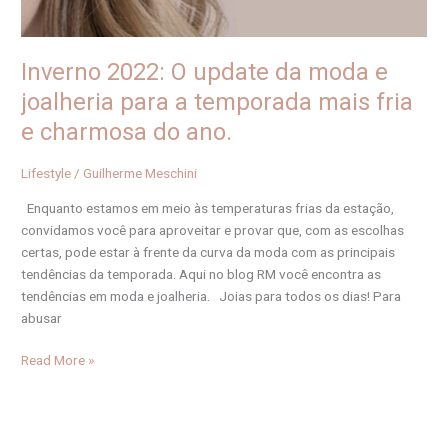
a
temporada
mais
Inverno 2022: O update da moda e
fria
joalheria para a temporada mais fria
e
e charmosa do ano.
charmosa
do
ano.
Lifestyle
/
Guilherme Meschini
Enquanto estamos em meio às temperaturas frias da estação,
convidamos você para aproveitar e provar que, com as escolhas
certas, pode estar à frente da curva da moda com as principais
tendências da temporada. Aqui no blog RM você encontra as
tendências em moda e joalheria. Joias para todos os dias! Para
abusar
Read More »