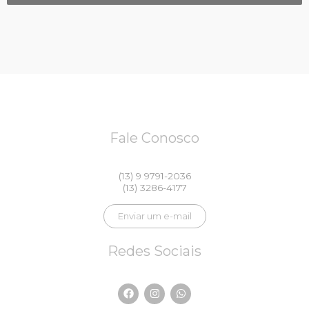
Fale Conosco
(13) 9 9791-2036
(13) 3286-4177
Enviar um e-mail
Redes Sociais
F
I
W
a
n
h
c
s
a