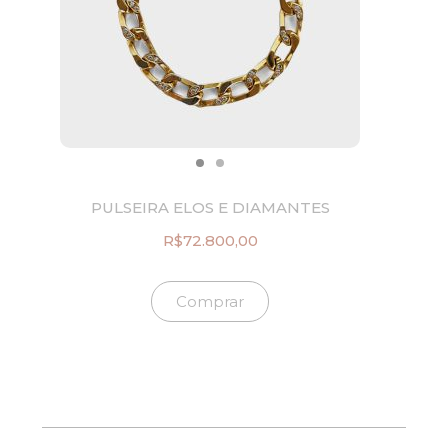
a
.
:
4
R
9
$
2
8
,
.
0
1
0
1
.
5
,
0
PULSEIRA ELOS E DIAMANTES
0
.
R$
72.800,00
Comprar