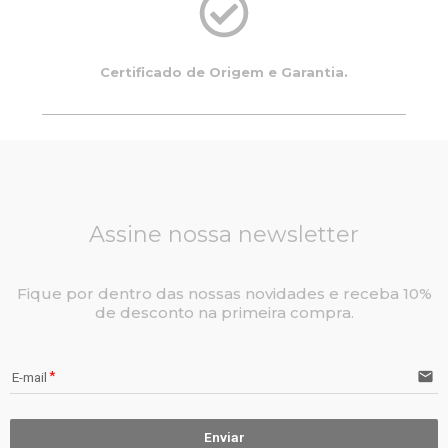
Certificado de Origem e Garantia.
Assine nossa newsletter
Fique por dentro das nossas novidades e receba 10%
de desconto na primeira compra.
email
E-mail
Enviar