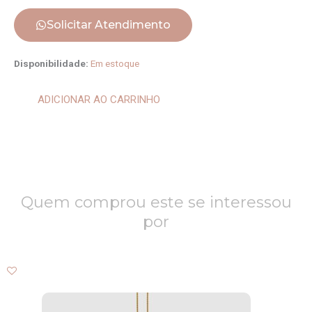
Solicitar Atendimento
Pulseira
Disponibilidade:
Em estoque
Riviera
Intercalada
ADICIONAR AO CARRINHO
quantidade
Quem comprou este se interessou
por