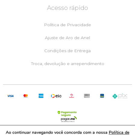
e
t
t
Acesso rápido
b
a
s
o
g
a
o
r
p
k
a
p
Política de Privacidade
m
Ajuste de Aro de Anel
Condições de Entrega
Troca, devolução e arrependimento
Ao continuar navegando você concorda com a nossa
Política de