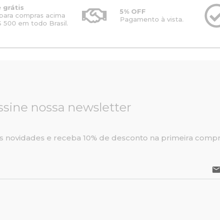
r
2
a
:
 grátis
a
.
5% OFF
l
R
para compras acima
Pagamento à vista.
:
4
e
$
 500 em todo Brasil.
R
0
r
2
$
0
a
4
3
,
:
.
.
0
R
0
0
0
$
2
0
.
3
4
0
0
,
,
.
0
0
ssine nossa newsletter
0
0
0
3
.
.
0
,
s novidades e receba 10% de desconto na primeira compr
0
0
.
emai