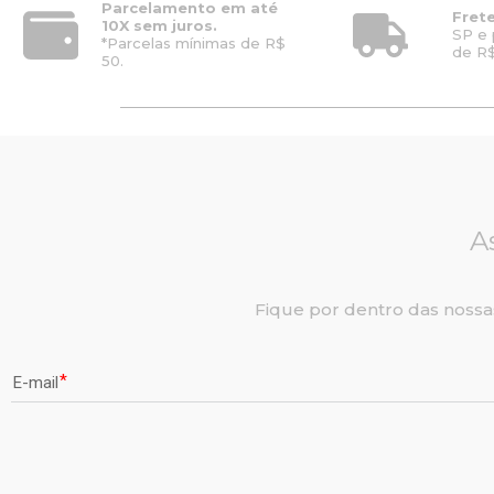
Parcelamento em até
Frete
10X sem juros.
SP e 
*Parcelas mínimas de R$
de R$
50.
A
Fique por dentro das nossa
E-mail