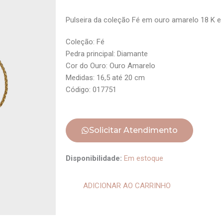
Pulseira da coleção Fé em ouro amarelo 18 K e
Coleção: Fé
Pedra principal: Diamante
Cor do Ouro: Ouro Amarelo
Medidas: 16,5 até 20 cm
Código: 017751
Solicitar Atendimento
Pulseira
Disponibilidade:
Em estoque
Medalha
Ave
ADICIONAR AO CARRINHO
Maria
quantidade