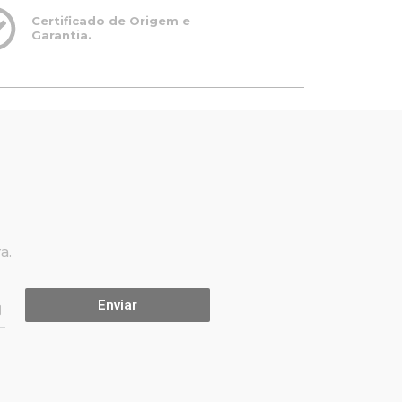
Certificado de Origem e
Garantia.
a.
Enviar
l