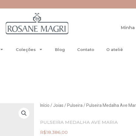
re-se no Special Club.
Minha 
Coleções
Blog
Contato
O ateliê
Início
/
Joias
/
Pulseira
/ Pulseira Medalha Ave Mar
PULSEIRA MEDALHA AVE MARIA
R$
18.386,00