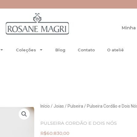
re-se no Special Club.
Minha 
Coleções
Blog
Contato
O ateliê
Início
/
Joias
/
Pulseira
/ Pulseira Cordão e Dois Nó
PULSEIRA CORDÃO E DOIS NÓS
R$
60.830,00