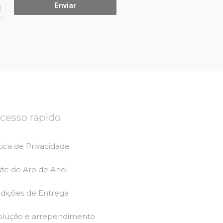
.
Enviar
l
cesso rápido
tica de Privacidade
ste de Aro de Anel
dições de Entrega
olução e arrependimento