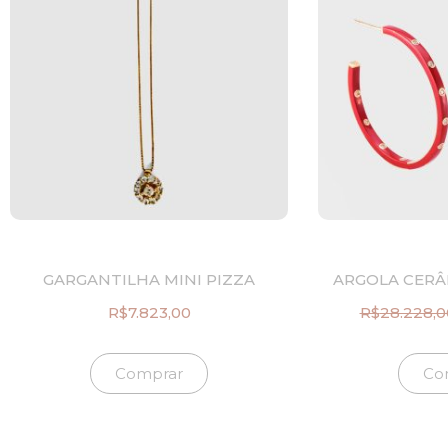
GARGANTILHA MINI PIZZA
ARGOLA CERÂ
R$
7.823,00
R$
28.228,0
Comprar
Co