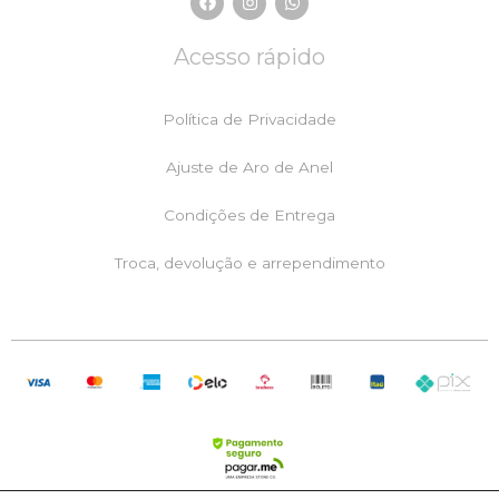
a
n
h
c
s
a
e
t
t
Acesso rápido
b
a
s
o
g
a
o
r
p
k
a
p
Política de Privacidade
m
Ajuste de Aro de Anel
Condições de Entrega
Troca, devolução e arrependimento