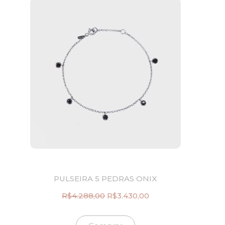
PULSEIRA 5 PEDRAS ONIX
R$
4.288,00
R$
3.430,00
O
O
p
p
r
r