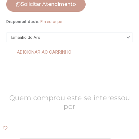
Solicitar Atendimento
Meia
Disponibilidade:
Em estoque
Aliança
933
quantidade
ADICIONAR AO CARRINHO
Quem comprou este se interessou
por