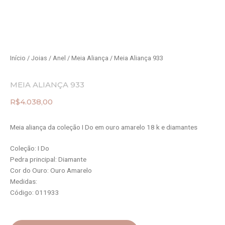
Início
/
Joias
/
Anel
/
Meia Aliança
/ Meia Aliança 933
MEIA ALIANÇA 933
R$
4.038,00
Meia aliança da coleção I Do em ouro amarelo 18 k e diamantes
Coleção: I Do
Pedra principal: Diamante
Cor do Ouro: Ouro Amarelo
Medidas:
Código: 011933