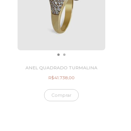
r
6
a
.
:
6
R
0
$
8
8
,
.
0
2
0
6
.
0
,
0
ANEL QUADRADO TURMALINA
0
.
R$
41.738,00
Comprar