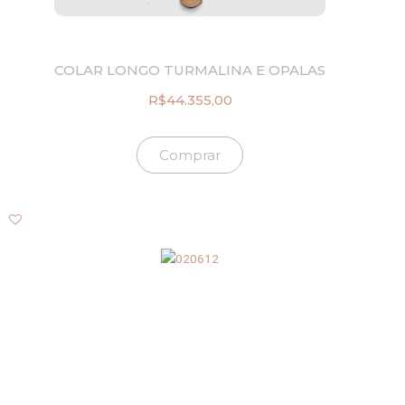
0
0
0
.
5
,
COLAR LONGO TURMALINA E OPALAS
0
0
R$
44.355,00
.
Comprar