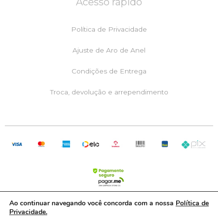
Acesso rápido
b
a
s
o
g
a
o
r
p
k
a
p
Política de Privacidade
m
Ajuste de Aro de Anel
Condições de Entrega
Troca, devolução e arrependimento
Ao continuar navegando você concorda com a nossa
Política de
Privacidade.
RML Comércio de Joias LTDA | CNPJ: 05.082.541/0001-20