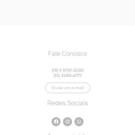
Fale Conosco
(13) 9 9791-2036
(13) 3286-4177
Enviar um e-mail
Redes Sociais
F
I
W
a
n
h
c
s
a
e
t
t