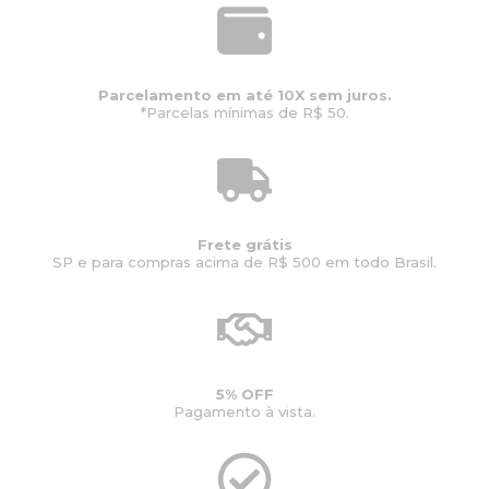
a
:
l
R
e
$
r
3
Parcelamento em até 10X sem juros.
a
4
*Parcelas mínimas de R$ 50.
:
.
R
0
$
2
4
6
2
,
.
0
5
0
Frete grátis
SP e para compras acima de R$ 500 em todo Brasil.
3
.
3
,
0
0
.
5% OFF
Pagamento à vista.