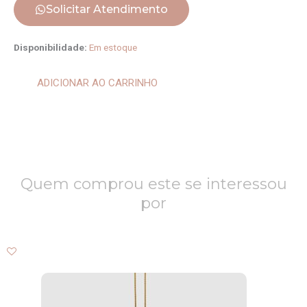
Solicitar Atendimento
Escapulário
Disponibilidade:
Em estoque
Sagrado
Coração
ADICIONAR AO CARRINHO
quantidade
Quem comprou este se interessou
por