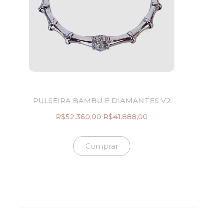
PULSEIRA BAMBU E DIAMANTES V2
R$
52.360,00
R$
41.888,00
O
O
p
p
r
r
Comprar
e
e
ç
ç
o
o
o
a
r
t
i
u
g
a
i
l