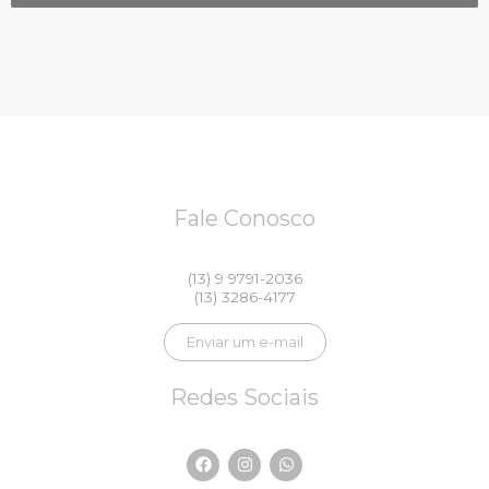
Fale Conosco
(13) 9 9791-2036
(13) 3286-4177
Enviar um e-mail
Redes Sociais
F
I
W
a
n
h
c
s
a