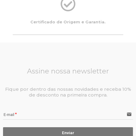
Certificado de Origem e Garantia.
Assine nossa newsletter
Fique por dentro das nossas novidades e receba 10%
de desconto na primeira compra.
email
E-mail
Enviar