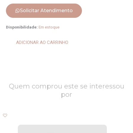
Solicitar Atendimento
Brinco
Disponibilidade:
Em estoque
Verde
e
ADICIONAR AO CARRINHO
Amarelo
quantidade
Quem comprou este se interessou
por