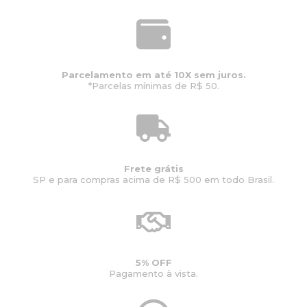
n
é
a
:
l
R
e
$
r
4
Parcelamento em até 10X sem juros.
a
1
*Parcelas mínimas de R$ 50.
:
.
R
8
$
8
5
8
2
,
.
0
3
0
Frete grátis
SP e para compras acima de R$ 500 em todo Brasil.
6
.
0
,
0
0
.
5% OFF
Pagamento à vista.