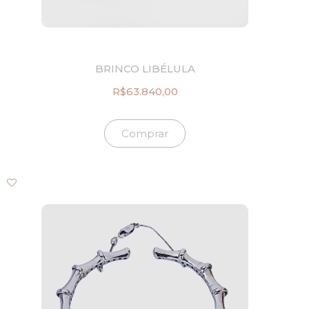
1
0
1
.
5
,
0
BRINCO LIBÉLULA
0
.
R$
63.840,00
Comprar