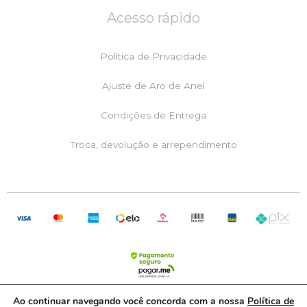
e
t
t
Acesso rápido
b
a
s
o
g
a
o
r
p
k
a
p
Política de Privacidade
m
Ajuste de Aro de Anel
Condições de Entrega
Troca, devolução e arrependimento
Ao continuar navegando você concorda com a nossa
Política de