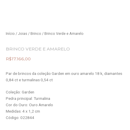
Início
/
Joias
/
Brinco
/ Brinco Verde e Amarelo
BRINCO VERDE E AMARELO
R$
17.166,00
Par de brincos da coleção Garden em ouro amarelo 18 k, diamantes
0,84 ct e turmalinas 0,54 ct
Coleção: Garden
Pedra principal: Turmalina
Cor do Ouro: Ouro Amarelo
Medidas: 4 x 1,2 cm
Código: 022844