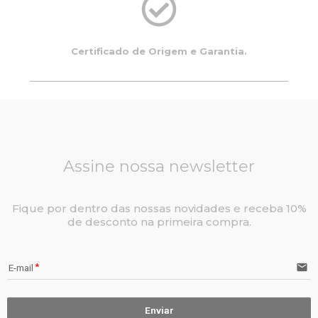
Certificado de Origem e Garantia.
Assine nossa newsletter
Fique por dentro das nossas novidades e receba 10%
de desconto na primeira compra.
email
E-mail
Enviar