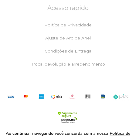
e
t
t
Acesso rápido
b
a
s
o
g
a
o
r
p
k
a
p
Política de Privacidade
m
Ajuste de Aro de Anel
Condições de Entrega
Troca, devolução e arrependimento
Ao continuar navegando você concorda com a nossa
Política de