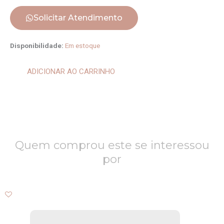
Solicitar Atendimento
Brinco
Disponibilidade:
Em estoque
Tanzânia
022821
ADICIONAR AO CARRINHO
quantidade
Quem comprou este se interessou
por