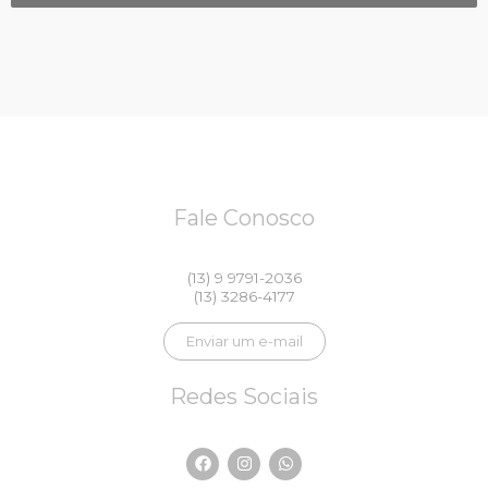
Fale Conosco
(13) 9 9791-2036
(13) 3286-4177
Enviar um e-mail
Redes Sociais
F
I
W
a
n
h
c
s
a