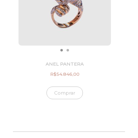
a
4
:
.
R
0
$
2
3
4
0
,
.
0
0
0
3
.
0
,
ANEL PANTERA
0
0
R$
54.846,00
.
Comprar