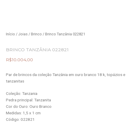
Início
/
Joias
/
Brinco
/ Brinco Tanzânia 022821
BRINCO TANZÂNIA 022821
R$
10.004,00
Par de brincos da coleção Tanzânia em ouro branco 18 k, topázios e
tanzanitas
Coleção: Tanzania
Pedra principal: Tanzanita
Cor do Ouro: Ouro Branco
Medidas: 1,5 x 1 cm
Código: 022821