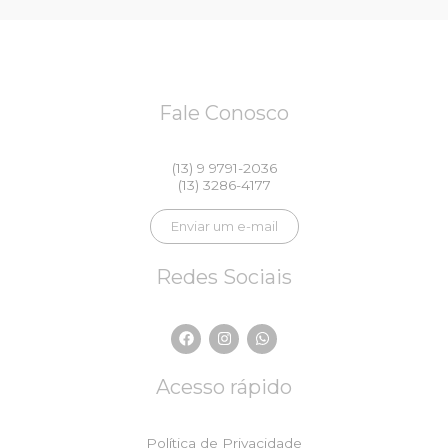
Fale Conosco
(13) 9 9791-2036
(13) 3286-4177
Enviar um e-mail
Redes Sociais
F
I
W
a
n
h
c
s
a
e
t
t
Acesso rápido
b
a
s
o
g
a
o
r
p
k
a
p
Política de Privacidade