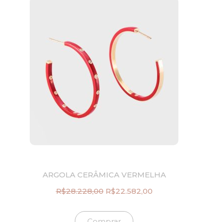
ARGOLA CERÂMICA VERMELHA
R$
28.228,00
R$
22.582,00
O
O
p
p
r
r
Comprar