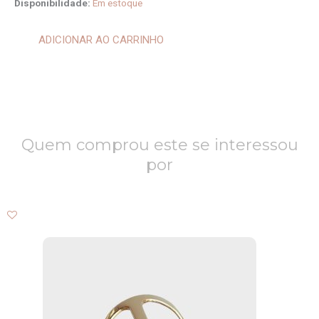
Brinco
Disponibilidade:
Em estoque
Gotas
Jasper
ADICIONAR AO CARRINHO
023052
quantidade
Quem comprou este se interessou
por