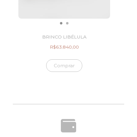
.
0
9
0
4
.
0
,
0
BRINCO LIBÉLULA
0
.
R$
63.840,00
Comprar