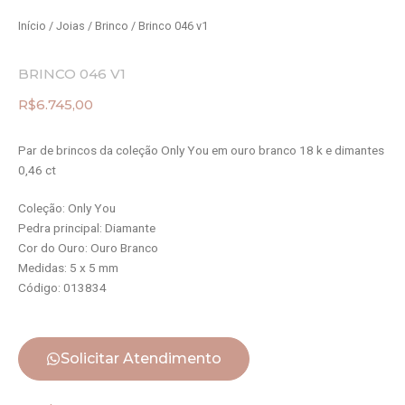
Início
/
Joias
/
Brinco
/ Brinco 046 v1
BRINCO 046 V1
R$
6.745,00
Par de brincos da coleção Only You em ouro branco 18 k e dimantes
0,46 ct
Coleção: Only You
Pedra principal: Diamante
Cor do Ouro: Ouro Branco
Medidas: 5 x 5 mm
Código: 013834
Solicitar Atendimento