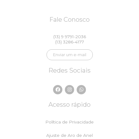
Fale Conosco
(13) 9 9791-2036
(13) 3286-4177
Enviar um e-mail
Redes Sociais
F
I
W
a
n
h
c
s
a
e
t
t
Acesso rápido
b
a
s
o
g
a
o
r
p
k
a
p
Política de Privacidade
m
Ajuste de Aro de Anel