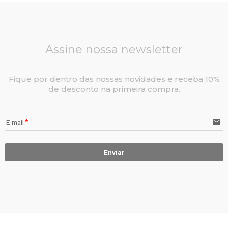
Assine nossa newsletter
Fique por dentro das nossas novidades e receba 10%
de desconto na primeira compra.
email
E-mail
Enviar