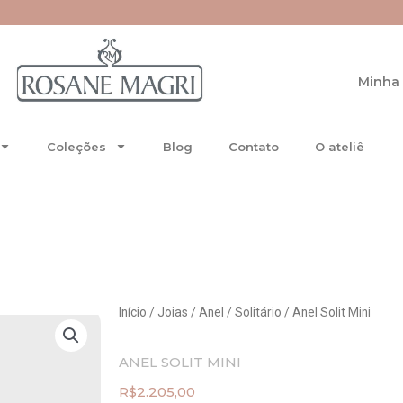
re-se no Special Club.
Minha 
Coleções
Blog
Contato
O ateliê
Início
/
Joias
/
Anel
/
Solitário
/ Anel Solit Mini
ANEL SOLIT MINI
R$
2.205,00