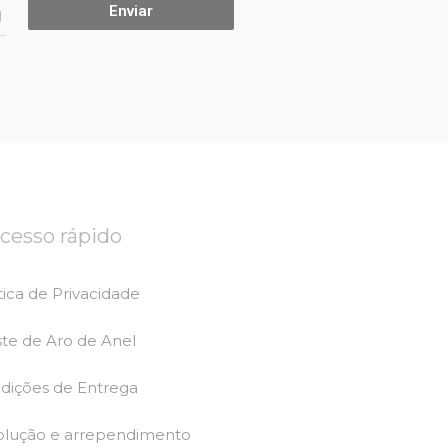
.
Enviar
l
cesso rápido
tica de Privacidade
ste de Aro de Anel
dições de Entrega
olução e arrependimento