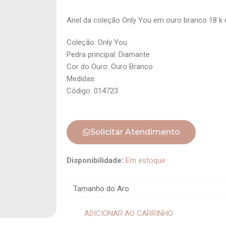
Anel da coleção Only You em ouro branco 18 k 
Coleção: Only You
Pedra principal: Diamante
Cor do Ouro: Ouro Branco
Medidas:
Código: 014723
Solicitar Atendimento
Anel
Disponibilidade:
Em estoque
Solit
Mini
quantidade
ADICIONAR AO CARRINHO