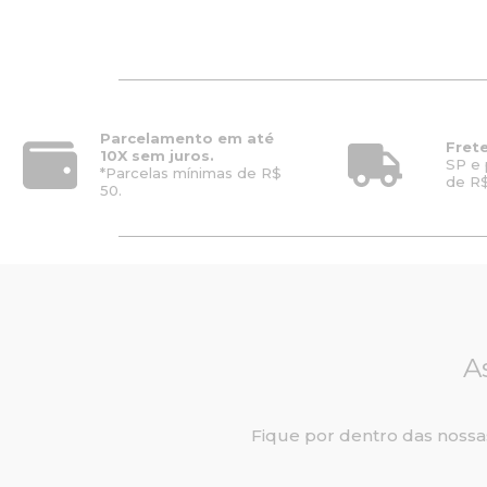
o
a
r
t
i
u
g
a
i
l
n
é
Parcelamento em até
a
:
Frete
10X sem juros.
l
R
SP e 
*Parcelas mínimas de R$
e
$
de R$
50.
r
6
a
.
:
4
R
9
$
2
8
,
.
0
1
0
A
1
.
5
,
0
Fique por dentro das nossa
0
.