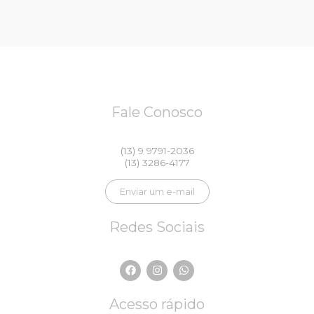
Fale Conosco
(13) 9 9791-2036
(13) 3286-4177
Enviar um e-mail
Redes Sociais
F
I
W
a
n
h
c
s
a
e
t
t
Acesso rápido
b
a
s