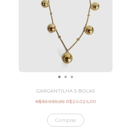
GARGANTILHA 5 BOLAS
R$
30.030,00
R$
24.024,00
O
O
p
p
r
r
Comprar
e
e
ç
ç
o
o