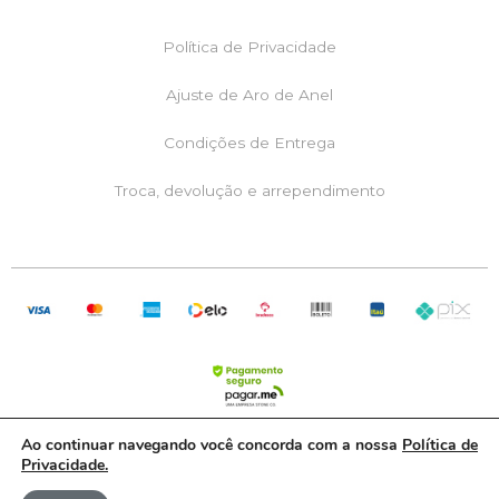
o
g
a
o
r
p
k
a
p
Política de Privacidade
m
Ajuste de Aro de Anel
Condições de Entrega
Troca, devolução e arrependimento
Ao continuar navegando você concorda com a nossa
Política de
Privacidade.
RML Comércio de Joias LTDA | CNPJ: 05.082.541/0001-20