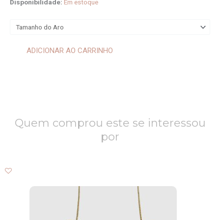
Anel
Disponibilidade:
Em estoque
Papillon
quantidade
ADICIONAR AO CARRINHO
Quem comprou este se interessou
por