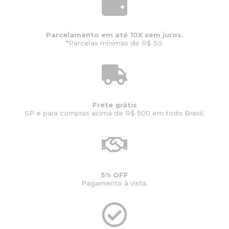
l
R
e
$
r
2
Parcelamento em até 10X sem juros.
a
2
*Parcelas mínimas de R$ 50.
:
.
R
5
$
8
2
2
8
,
.
0
2
0
Frete grátis
SP e para compras acima de R$ 500 em todo Brasil.
2
.
8
,
0
0
.
5% OFF
Pagamento à vista.