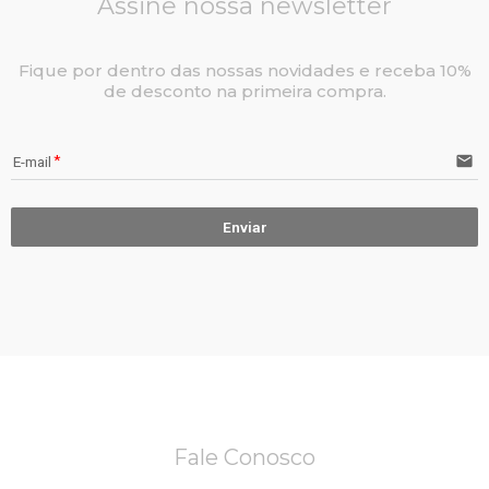
Assine nossa newsletter
Fique por dentro das nossas novidades e receba 10%
de desconto na primeira compra.
email
E-mail
Enviar
Fale Conosco