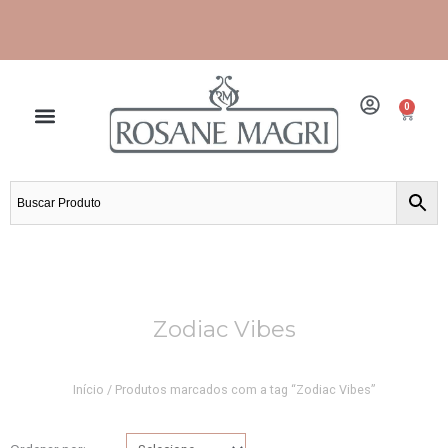
Ir
para
o
conteúdo
0
Cart
Frete grátis para grande São Paulo e Santos.
Zodiac Vibes
Início
/ Produtos marcados com a tag “Zodiac Vibes”