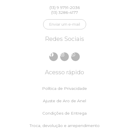
(13) 9 9791-2036
(13) 3286-4177
Enviar um e-mail
Redes Sociais
F
I
W
a
n
h
c
s
a
e
t
t
Acesso rápido
b
a
s
o
g
a
o
r
p
k
a
p
Política de Privacidade
m
Ajuste de Aro de Anel
Condições de Entrega
Troca, devolução e arrependimento