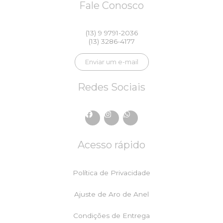
Fale Conosco
(13) 9 9791-2036
(13) 3286-4177
Enviar um e-mail
Redes Sociais
F
I
W
a
n
h
c
s
a
e
t
t
Acesso rápido
b
a
s
o
g
a
o
r
p
k
a
p
Política de Privacidade
m
Ajuste de Aro de Anel
Condições de Entrega