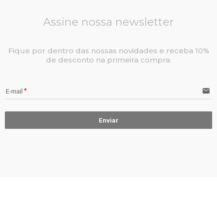
Assine nossa newsletter
Fique por dentro das nossas novidades e receba 10%
de desconto na primeira compra.
email
E-mail
Enviar