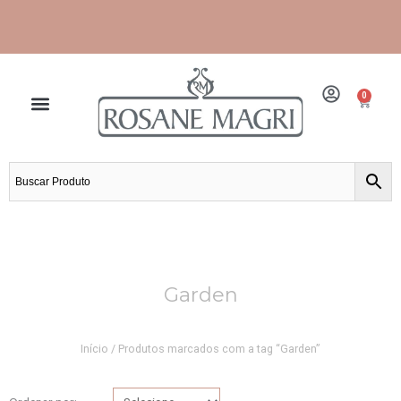
Ir
para
o
conteúdo
Frete grátis para grande São Paulo e Santos.
0
Cart
Garden
Início
/ Produtos marcados com a tag “Garden”