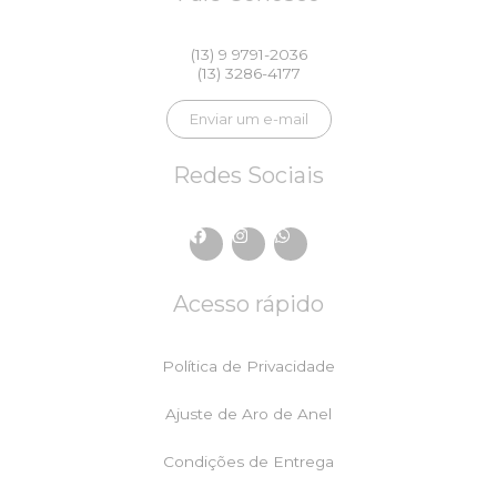
(13) 9 9791-2036
(13) 3286-4177
Enviar um e-mail
Redes Sociais
F
I
W
a
n
h
c
s
a
e
t
t
Acesso rápido
b
a
s
o
g
a
o
r
p
k
a
p
Política de Privacidade
m
Ajuste de Aro de Anel
Condições de Entrega