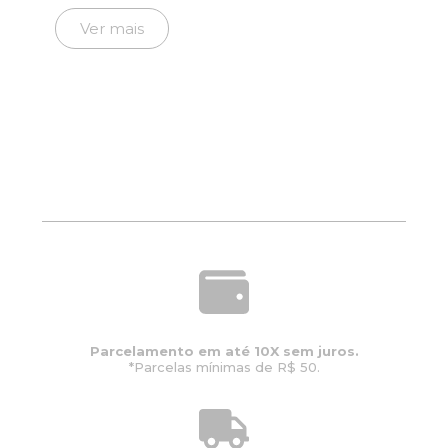
preço
preço
original
atual
Ver mais
era:
é:
R$8.722,00.
R$6.977,00.
Parcelamento em até 10X sem juros.
*Parcelas mínimas de R$ 50.