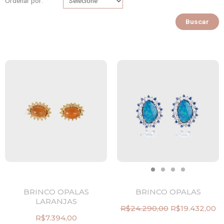
Ordenar por:
Buscar
BRINCO OPALAS
BRINCO OPALAS
LARANJAS
R$
24.290,00
R$
19.432,00
O
O
R$
7.394,00