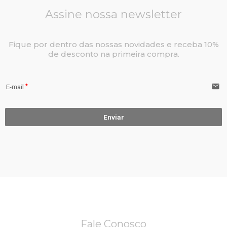
Assine nossa newsletter
Fique por dentro das nossas novidades e receba 10%
de desconto na primeira compra.
email
E-mail
Enviar
Fale Conosco