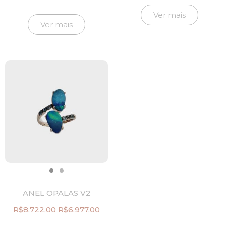
preço
p
original
at
Ver mais
era:
é:
Ver mais
R$24.290,00.
R$
ANEL OPALAS V2
R$
8.722,00
R$
6.977,00
O
O