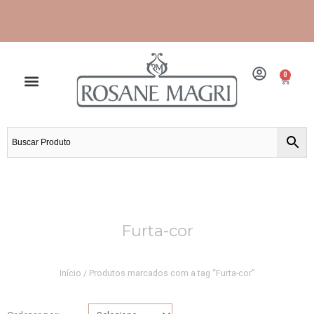
Ir
para
o
conteúdo
0
Cart
Frete grátis para grande São Paulo e Santos.
Furta-cor
Início
/ Produtos marcados com a tag “Furta-cor”