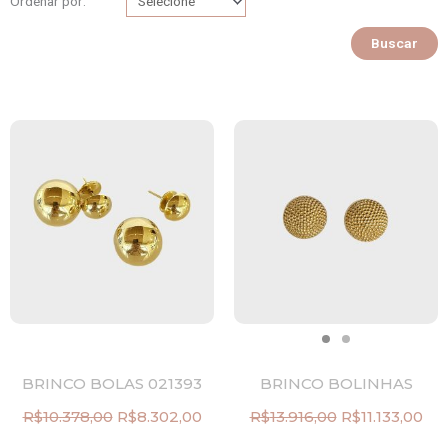
Ordenar por:
Buscar
BRINCO BOLAS 021393
BRINCO BOLINHAS
R$
10.378,00
R$
8.302,00
R$
13.916,00
R$
11.133,00
O
O
O
O