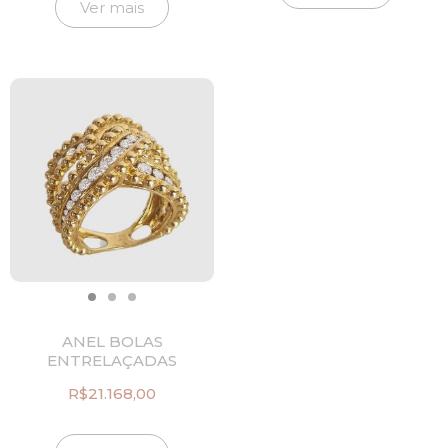
Ver mais
R$30.030,00.
R
ANEL BOLAS
ENTRELAÇADAS
R$
21.168,00