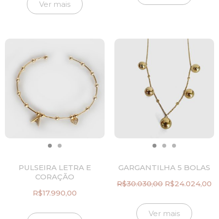
era:
é:
Ver mais
R$10.320,00.
R$
PULSEIRA LETRA E
GARGANTILHA 5 BOLAS
CORAÇÃO
R$
30.030,00
R$
24.024,00
O
O
R$
17.990,00
preço
p
original
at
Ver mais
era:
é: