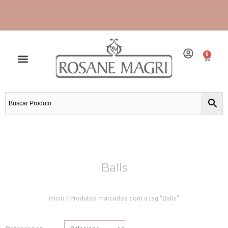
Ir
para
o
conteúdo
0
Cart
Frete grátis para grande São Paulo e Santos.
Balls
Início
/ Produtos marcados com a tag “Balls”