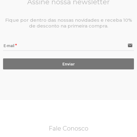
Assine nossa newsletter
Fique por dentro das nossas novidades e receba 10%
de desconto na primeira compra.
email
E-mail
Enviar
Fale Conosco