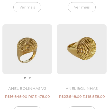
preço
preço
preço
pr
original
atual
original
atu
Ver mais
Ver mais
era:
é:
era:
é:
R$10.378,00.
R$8.302,00.
R$13.916,00.
R$1
ANEL BOLINHAS V2
ANEL BOLINHAS
R$
16.848,00
R$
13.478,00
R$
23.548,00
R$
18.838,00
O
O
O
O
preço
preço
preço
p