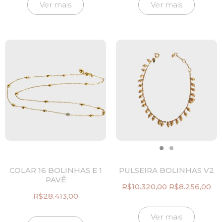
original
atual
original
at
Ver mais
Ver mais
era:
é:
era:
é:
R$16.848,00.
R$13.478,00.
R$23.548,00.
R$
COLAR 16 BOLINHAS E 1
PULSEIRA BOLINHAS V2
PAVÊ
R$
10.320,00
R$
8.256,00
O
O
R$
28.413,00
preço
pr
original
at
Ver mais