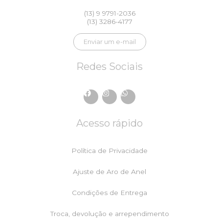
(13) 9 9791-2036
(13) 3286-4177
Enviar um e-mail
Redes Sociais
F
I
W
a
n
h
c
s
a
e
t
t
Acesso rápido
b
a
s
o
g
a
o
r
p
k
a
p
Política de Privacidade
m
Ajuste de Aro de Anel
Condições de Entrega
Troca, devolução e arrependimento