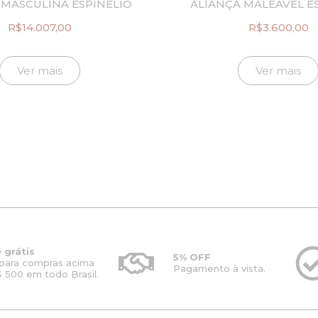
 MASCULINA ESPINÉLIO
ALIANÇA MALEÁVEL E
R$
14.007,00
R$
3.600,00
Ver mais
Ver mais
 grátis
5% OFF
para compras acima
Pagamento à vista.
 500 em todo Brasil.