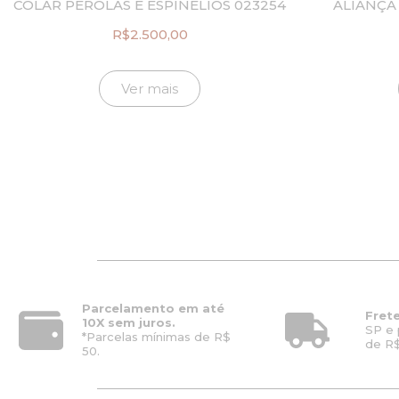
COLAR PÉROLAS E ESPINÉLIOS 023254
ALIANÇA
R$
2.500,00
Ver mais
Parcelamento em até
Frete
10X sem juros.
SP e 
*Parcelas mínimas de R$
de R$
50.