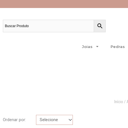
Ir
para
o
conteúdo
Frete grátis para todo o Brasil.
Joias
Pedras
Início
/ 
Ordenar por: