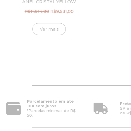
ANEL CRISTAL YELLOW
R$
11.914,00
R$
9.531,00
O
O
preço
preço
original
atual
Ver mais
era:
é:
R$11.914,00.
R$9.531,00.
Parcelamento em até
Frete
10X sem juros.
SP e 
*Parcelas mínimas de R$
de R$
50.