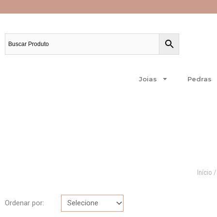
Ir
para
o
conteúdo
Joias
Pedras
Início
/
Ordenar por: