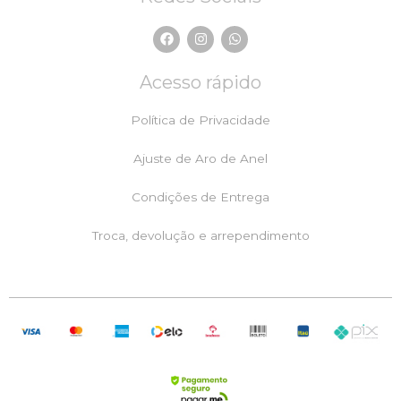
F
I
W
a
n
h
c
s
a
e
t
t
Acesso rápido
b
a
s
o
g
a
o
r
p
Política de Privacidade
k
a
p
m
Ajuste de Aro de Anel
Condições de Entrega
Troca, devolução e arrependimento