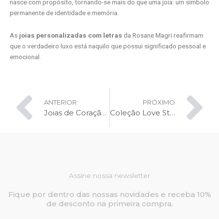
nasce com propósito, tornando-se mais do que uma joia: um símbolo
permanente de identidade e memória.
As
joias personalizadas com letras
da Rosane Magri reafirmam
que o verdadeiro luxo está naquilo que possui significado pessoal e
emocional.
Prev
Ne
ANTERIOR
PRÓXIMO
Joias de Coração Colorido: a expressão do sentimento através das gemas preciosas
Coleção Love Story – Rosane Magri
Assine nossa newsletter
Fique por dentro das nossas novidades e receba 10%
de desconto na primeira compra.