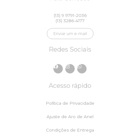
(13) 9 9791-2036
(13) 3286-4177
Enviar um e-mail
Redes Sociais
F
I
W
a
n
h
c
s
a
e
t
t
Acesso rápido
b
a
s
o
g
a
o
r
p
k
a
p
Política de Privacidade
m
Ajuste de Aro de Anel
Condições de Entrega