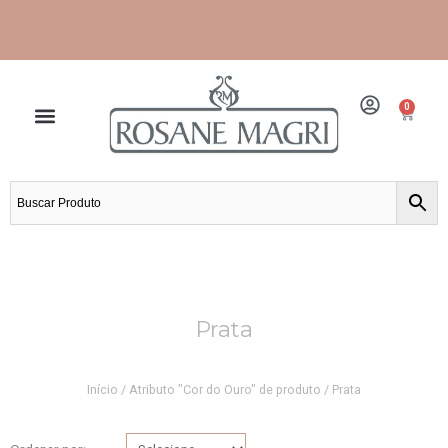
Ir
para
o
conteúdo
0
Cart
Prata
Início
/ Atributo "Cor do Ouro" de produto / Prata