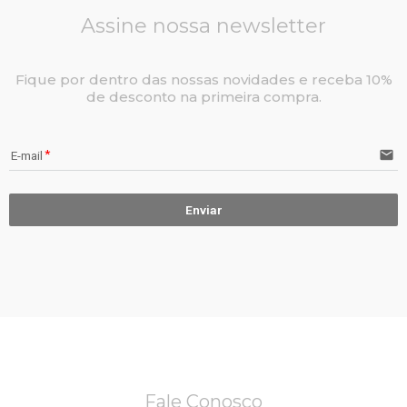
Assine nossa newsletter
Fique por dentro das nossas novidades e receba 10%
de desconto na primeira compra.
email
E-mail
Enviar
Fale Conosco