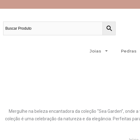
Ir
para
o
conteúdo
Frete grátis para todo o Brasil.
Joias
Pedras
Mergulhe na beleza encantadora da coleção “Sea Garden”, onde a f
coleção é uma celebração da natureza e da elegância. Perfeitas par