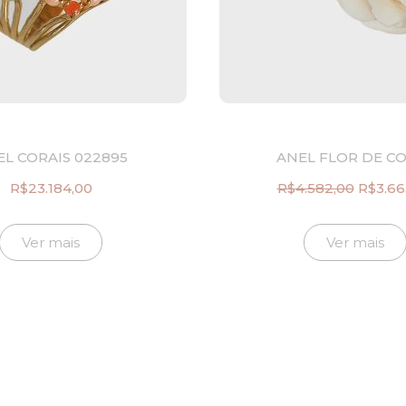
L CORAIS 022895
ANEL FLOR DE C
R$
23.184,00
R$
4.582,00
R$
3.66
O
preço
origina
Ver mais
Ver mais
era:
R$4.58