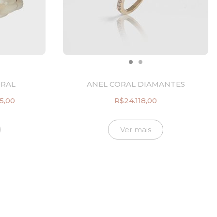
ORAL
ANEL CORAL DIAMANTES
5,00
R$
24.118,00
O
preço
l
atual
Ver mais
é:
2,00.
R$3.665,00.