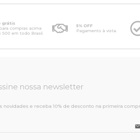
 grátis
5% OFF
para compras acima
Pagamento à vista.
 500 em todo Brasil.
ssine nossa newsletter
s novidades e receba 10% de desconto na primeira compr
emai