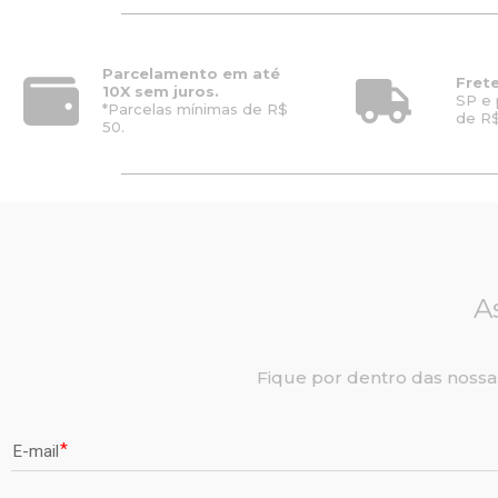
Parcelamento em até
Frete
10X sem juros.
SP e 
*Parcelas mínimas de R$
de R$
50.
A
Fique por dentro das nossa
E-mail