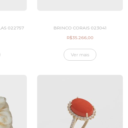
AS 022757
BRINCO CORAIS 023041
R$
35.266,00
Ver mais