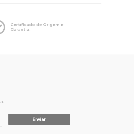
Certificado de Origem e
Garantia.
a.
Enviar
l