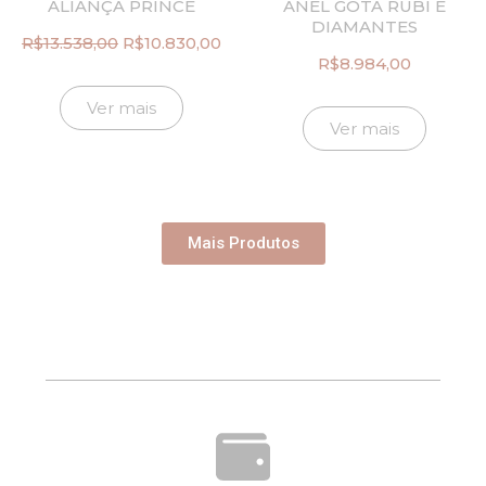
ALIANÇA PRINCE
ANEL GOTA RUBI E
DIAMANTES
R$
13.538,00
R$
10.830,00
O
O
R$
8.984,00
preço
preço
original
atual
Ver mais
era:
é:
Ver mais
R$13.538,00.
R$10.830,00.
Mais Produtos