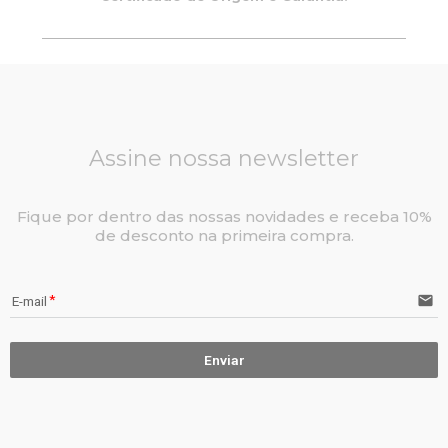
Assine nossa newsletter
Fique por dentro das nossas novidades e receba 10%
de desconto na primeira compra.
email
E-mail
Enviar