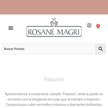
Ir
para
o
conteúdo
0
Cart
Frete grátis para grande São Paulo e Santos.
Passion
Apresentamos a exuberante coleção “Passion”, onde a paixão se
encontra com a elegância em joias que encantam e inspiram.
Composta por rubis vermelhos intensos e diamantes brilhantes,