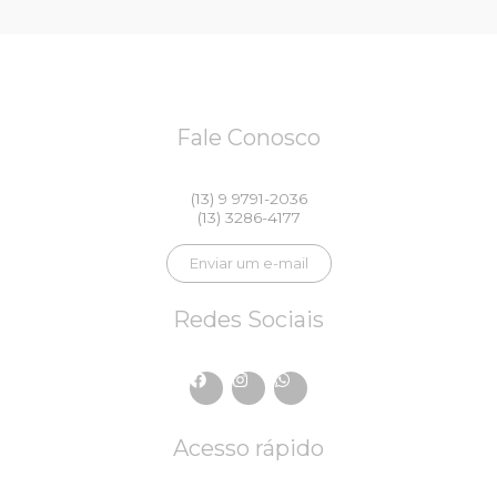
Fale Conosco
(13) 9 9791-2036
(13) 3286-4177
Enviar um e-mail
Redes Sociais
F
I
W
a
n
h
c
s
a
e
t
t
Acesso rápido
b
a
s
o
g
a
o
r
p
k
a
p