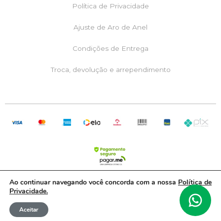
Política de Privacidade
m
Ajuste de Aro de Anel
Condições de Entrega
Troca, devolução e arrependimento
Ao continuar navegando você concorda com a nossa
Política de
Privacidade.
RML Comércio de Joias LTDA | CNPJ: 05.082.541/0001-20
Aceitar