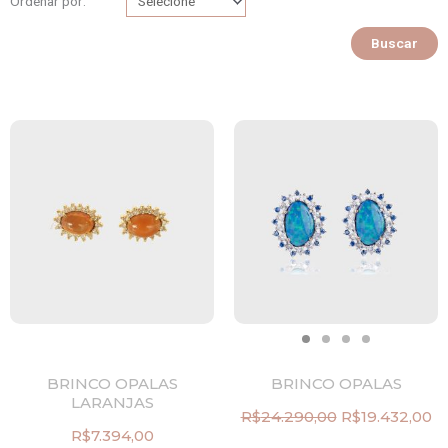
Ordenar por:
Buscar
BRINCO OPALAS
BRINCO OPALAS
LARANJAS
R$
24.290,00
R$
19.432,00
O
O
R$
7.394,00