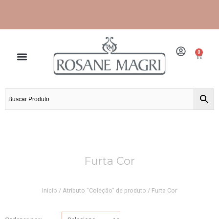
Ir
para
o
conteúdo
Frete grátis para grande São Paulo e Santos.
0
Cart
Furta Cor
Início
/ Atributo "Coleção" de produto / Furta Cor