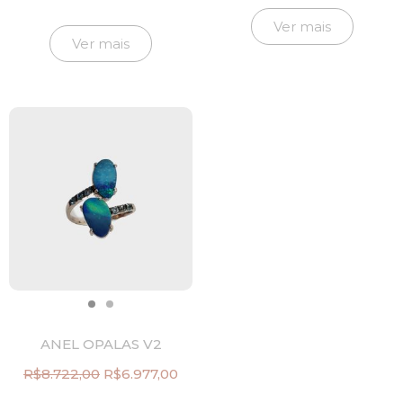
preço
p
original
at
Ver mais
era:
é:
Ver mais
R$24.290,00.
R$
ANEL OPALAS V2
R$
8.722,00
R$
6.977,00
O
O