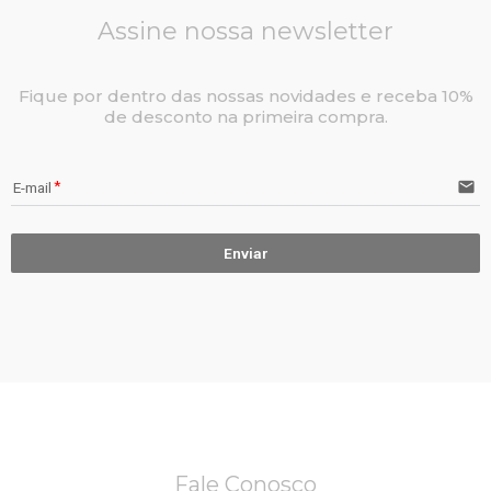
Assine nossa newsletter
Fique por dentro das nossas novidades e receba 10%
de desconto na primeira compra.
email
E-mail
Enviar
Fale Conosco