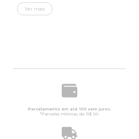
preço
preço
original
atual
Ver mais
era:
é:
R$8.722,00.
R$6.977,00.
Parcelamento em até 10X sem juros.
*Parcelas mínimas de R$ 50.