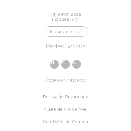
(13) 9 9791-2036
(13) 3286-4177
Enviar um e-mail
Redes Sociais
F
I
W
a
n
h
c
s
a
e
t
t
Acesso rápido
b
a
s
o
g
a
o
r
p
k
a
p
Política de Privacidade
m
Ajuste de Aro de Anel
Condições de Entrega