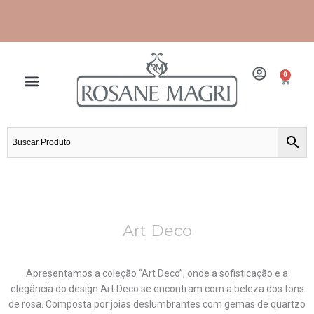
Ir
para
o
conteúdo
0
Cart
Frete grátis para grande São Paulo e Santos.
Art Deco
Apresentamos a coleção “Art Deco”, onde a sofisticação e a
elegância do design Art Deco se encontram com a beleza dos tons
de rosa. Composta por joias deslumbrantes com gemas de quartzo