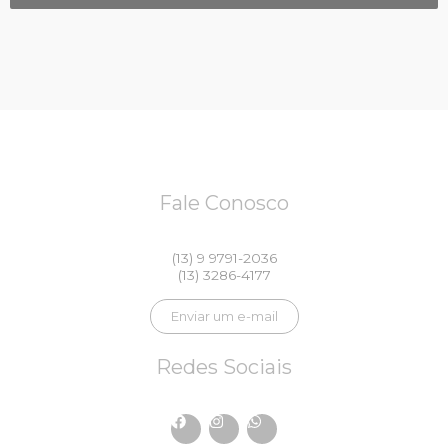
Fale Conosco
(13) 9 9791-2036
(13) 3286-4177
Enviar um e-mail
Redes Sociais
F
I
W
a
n
h