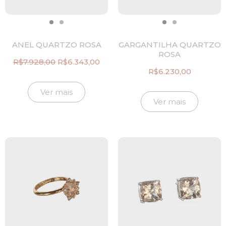
ANEL QUARTZO ROSA
GARGANTILHA QUARTZO
ROSA
R$
7.928,00
R$
6.343,00
O
O
R$
6.230,00
preço
preço
original
atual
Ver mais
era:
é:
Ver mais
R$7.928,00.
R$6.343,00.