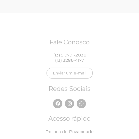
Fale Conosco
(13) 9 9791-2036
(13) 3286-4177
Enviar um e-mail
Redes Sociais
F
I
W
a
n
h
c
s
a
e
t
t
Acesso rápido
b
a
s
o
g
a
o
r
p
Política de Privacidade
k
a
p
m