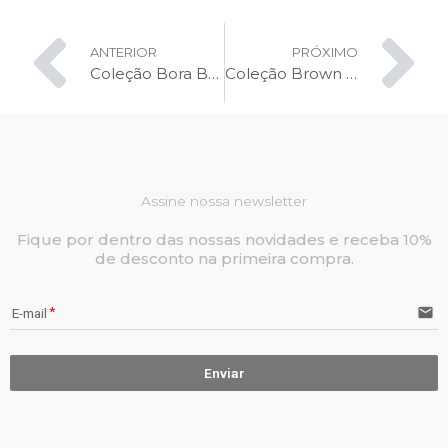
Prev
Ne
ANTERIOR
PRÓXIMO
Coleção Bora Bora by Rosane Magri
Coleção Brown Sugar by Rosane Magri
Assine nossa newsletter
Fique por dentro das nossas novidades e receba 10%
de desconto na primeira compra.
email
E-mail
Enviar